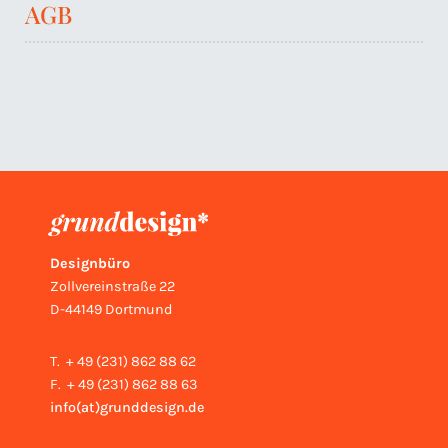
AGB
Designbüro
Zollvereinstraße 22
D-44149 Dortmund
T. + 49 (231) 862 88 62
F. + 49 (231) 862 88 63
info(at)grunddesign.
de